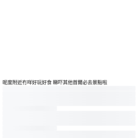
呢度附近冇咩好玩好食 睇吓其他首爾必去景點啦