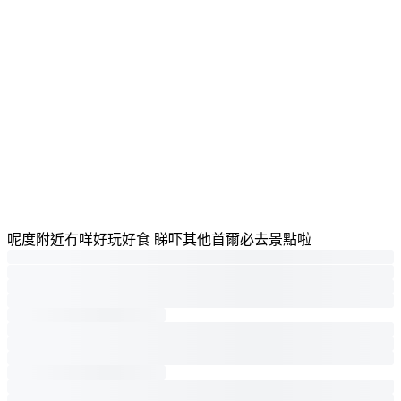
呢度附近冇咩好玩好食 睇吓其他首爾必去景點啦