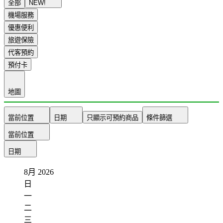
全部
NEW!
機場服務
優惠便利
旅遊保險
代客預約
預付卡
地圖
當前位置
日期
只顯示可預約商品
條件篩選
當前位置
日期
8月
2026
日
一
二
三