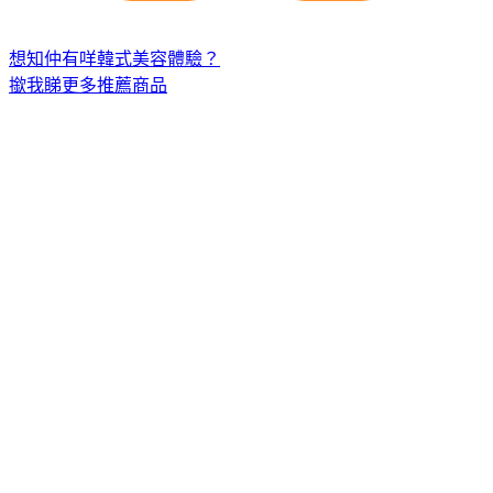
想知仲有咩韓式美容體驗？
撳我睇更多推薦商品