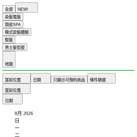
全部
NEW!
染髮電髮
頭皮SPA
韓式妝髮體驗
駁髮
男士髮型屋
地圖
當前位置
日期
只顯示可預約商品
條件篩選
當前位置
日期
8月
2026
日
一
二