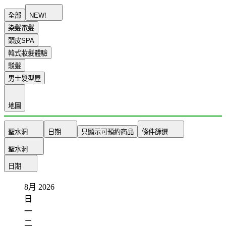
全部
NEW!
染髮電髮
頭皮SPA
韓式妝髮體驗
駁髮
男士髮型屋
地圖
聖水洞
日期
只顯示可預約商品
條件篩選
聖水洞
日期
8月
2026
日
一
二