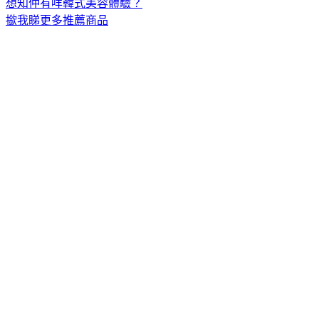
想知仲有咩韓式美容體驗？
撳我睇更多推薦商品