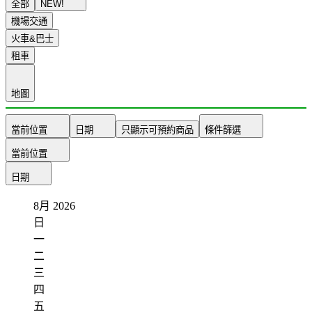
全部
NEW!
機場交通
火車&巴士
租車
地圖
當前位置
日期
只顯示可預約商品
條件篩選
當前位置
日期
8月
2026
日
一
二
三
四
五