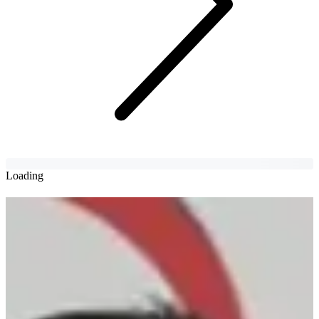
Loading
首爾市要求外藉員工務必接受
新冠檢查
首爾市將會喺今個月17號至31號對外國員工落行政命令去做新
型冠狀病毒診斷檢查