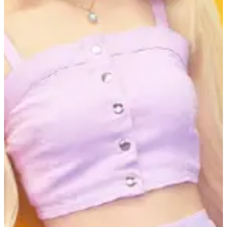
宮脇咲良係2011年組成HKT48嘅第一期組合出道，之後出演
Mnet《Produce 48》最終獲得第二名，以IZ*ONE成員身份喺
韓國活動， 而IZ*ONE將會喺今年4月結束活動，唔知大家又
會點睇呢？
如果有更多想知嘅內容，都可以隨時留言或者dm話俾我哋
知：）
Instagram：
creatrip.hk
Facebook：Creatrip 帶你認識韓國每一面
韓國代購