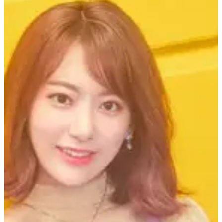
5 years
ago
Hello，大家好，我哋係由韓國人每日提供最新韓國旅行資訊
嘅
Creatrip
。
IZ*ONE組合成員宮脇咲良同Big Hit娛樂
簽訂專屬合同。
將會
MK스포즈
根據多名相關人士透露，宮脇咲良最近親自向身邊嘅朋友告
知，自己將會加入Big Hit，佢之後好有可能加入Big Hit推出嘅
女子組合。