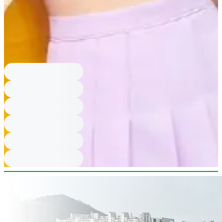
如果你對文章內容有咩意見或者想查詢更多資訊，可以隨時喺留言區
留言，亦可以透過WhatsApp(
+82 10-8818-2915
、英文服務)或
LINE(
@creatrip
；中/日文服務)聯絡Creatrip 24小時客戶服務中心，
亦歡迎透過電郵(
help@creatrip.com
)來信諮詢。想知更多韓國最新
資訊，記住follow埋我哋嘅
Instagram
同
Threads
啦！