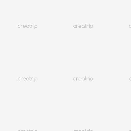
韓國旅行
韓國住宿
韓國新知
語言學校