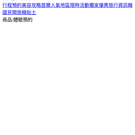
行程預約
美容攻略
首爾人氣地區
限時活動
獨家優惠
旅行資訊
韓
國見聞
旅韓貼士
商品/體驗預約