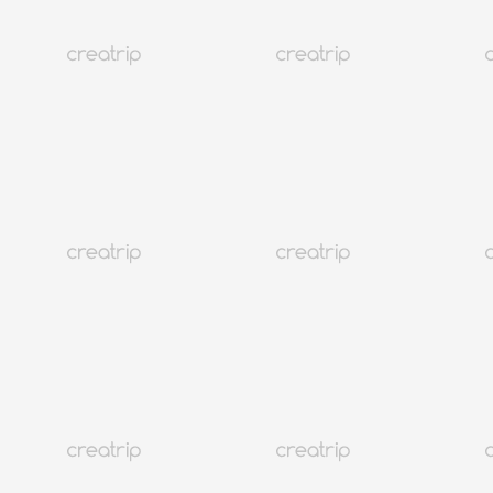
客户支持
@CREATRIP
隐私政策
使用条款
语言