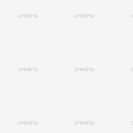
客户支持
@CREATRIP
隐私政策
使用条款
语言