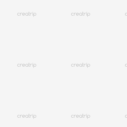
客户支持
@CREATRIP
隐私政策
使用条款
语言