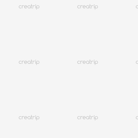
客户支持
@CREATRIP
隐私政策
使用条款