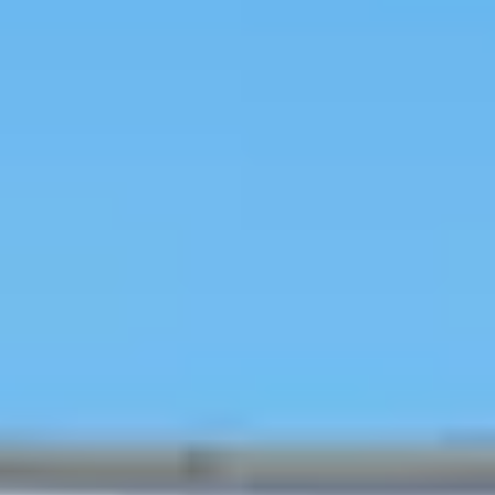
Loading
由 AI 生成
演唱會散場後，這些餐廳都還
開著（也能訂位！
旅行
预订
探索韩系美妆
首尔热门地区
进行中优惠
优惠券
博客
用户博
客
指引
预订