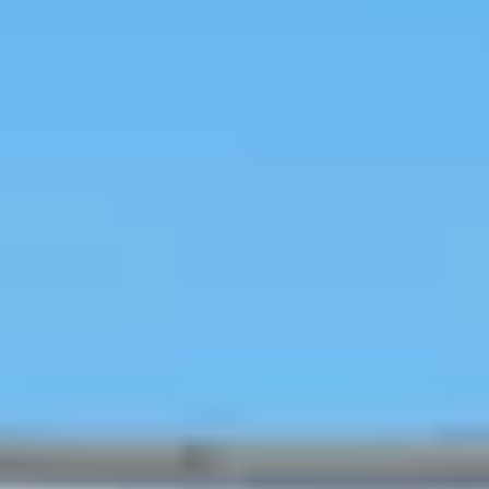
Loading
由 AI 生成
先買回饋金 > 買優惠券禮包 >
再預約Long Stay住宿更划算
旅行
预订
探索韩系美妆
首尔热门地区
进行中优惠
优惠券
博客
用户博
客
指引
预订