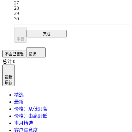
27
28
29
30
完成
重置
不含已售罄
筛选
总计 0
最新
最新
精选
最新
价格：从低到高
价格：由高到低
本月精选
客户满意度