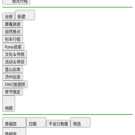
观光行程
全部
新建
康養旅遊
自然景点
包车行程
Kpop追星
文化＆传统
活动＆体验
釜山出发
济州出发
DMZ旅游团
季节限定
地图
景福宫
日期
不含已售罄
筛选
景福宫