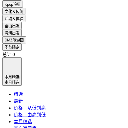
Kpop追星
文化＆传统
活动＆体验
釜山出发
济州出发
DMZ旅游团
季节限定
总计
0
本月精选
本月精选
精选
最新
价格：从低到高
价格：由高到低
本月精选