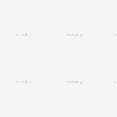
客户支持
@CREATRIP
隐私政策
使用条款
语言