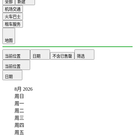
全部
新建
机场交通
火车巴士
租车服务
地图
当前位置
日期
不含已售罄
筛选
当前位置
日期
8月
2026
周日
周一
周二
周三
周四
周五