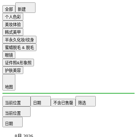
全部
新建
个人色彩
美妆体验
韩式美甲
半永久化妆/纹身
蜜蜡脱毛 & 脱毛
眼镜
证件照&形象照
护肤美容
地图
当前位置
日期
不含已售罄
筛选
当前位置
日期
8月
2026