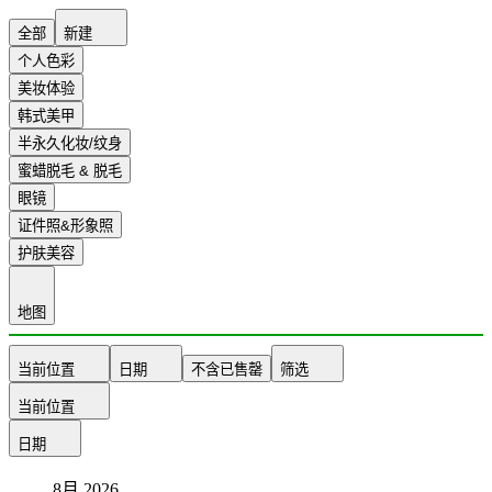
全部
新建
个人色彩
美妆体验
韩式美甲
半永久化妆/纹身
蜜蜡脱毛 & 脱毛
眼镜
证件照&形象照
护肤美容
地图
当前位置
日期
不含已售罄
筛选
当前位置
日期
8月
2026