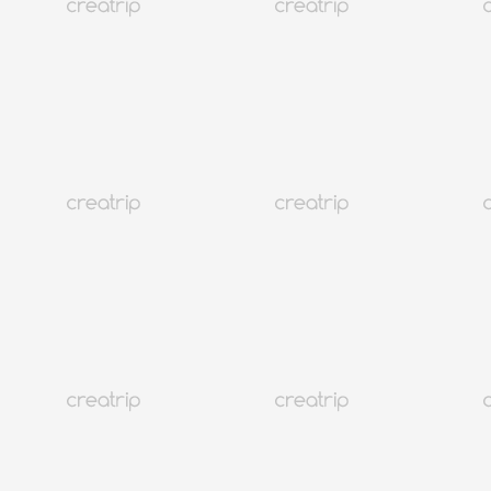
Now In Korea
乐天世界举办桑巴狂欢节，清凉一夏
Creatrip Team
a year
ago
位于首尔松坡区的Lotte World Adventure正在举办“Samba
Carnival Parade”。该活动每天在下午2点和晚上8点举行。游客
还可以在下午6点30分参加“Samba Together”舞蹈活动，并在工
作日下午3点30分于“Samba Staff School”学习桑巴舞。这些充
满活力的活动是Lotte World为在城市中心提供精彩景点而做出