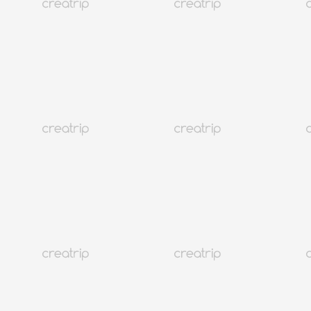
Now In Korea
李哲熙《东升》的戏剧性再诠释
Creatrip Team
a year
ago
著名导演Lee Chul-hee和演员Ji Chun-sung在韩国国立剧院接受
了关于他们新剧《Sammaegyeong》的采访。这部剧是对Ham
Se-deok创作、在韩国文学中备受推崇的浪漫剧《Dong-
seung》的重新演绎。Lee Chul-hee的新版本旨在为这一经典剧
本带来新的视角和创意。