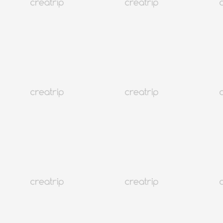
Now In Korea
韩国国内旅游持续低迷
Creatrip Team
a year
ago
Consumer Insight最近的报告指出，韩国国内旅游市场出现了向
更短、更经济实惠的本地旅行转变的趋势，显示出国内旅游市
场持续低迷。自去年以来，旅行时长和花费都有所减少，平均
旅行天数为2.88天，人均消费降至22万韩元。尽管自2月以来
有出行计划的人略有增加，但由于持续的经济担忧和消费者支