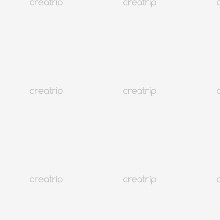
Now In Korea
3000人享受春川哑剧节的乐趣
Creatrip Team
a year
ago
春川哑剧节以《阿修罗将》开幕，成为了水主题的节日，中央
街道变成了热闹的场所。超过32,000人参与，穿着五彩的雨
衣，手持水枪进行嬉戏的水战和精彩的表演，如空中艺术和哑
剧。节日将持续到6月1日，提供包括《哑剧屋》和《妖精漫游
者》等各种节目。