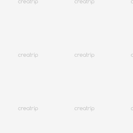
Now In Korea
豪华邮轮访问济州岛
Creatrip Team
a year
ago
The Scenic Eclipse II，这艘著名的奢华探险游轮，于4月25日停
靠在济州港。该船重达22,000吨，开始卸载乘客，作为其访问
韩国热门目的地济州岛的一部分。
觉得这条信息有用吗？
与朋友分享