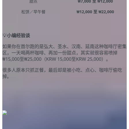
甜点
₩7,000 至 ₩12,000
松饼／早午餐
₩12,000 至 ₩22,000
💡
小编经验谈
如果你在首尔跑的是弘大、圣水、汉南、延南这种咖啡厅密集
区，一天喝两杯咖啡、再加一份甜点，其实就很容易喷掉
₩15,000至₩25,000（
KRW 15,000
至
KRW 25,000
）。
很多人原本只抓正餐，最后却是被小吃、点心、咖啡厅偷吃
掉。
韩国交通费大概多少钱？