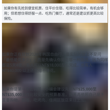
如果你有先抢到便宜机票、住平价住宿、吃得比较简单，有机会够
用；但若想住得舒服一点、吃热门餐厅，通常还是建议抓更高比较
保险。
如果你正在规划2026年韩国自由行，最实际的做法不是问
「最低能花多少」，而是先确认你是走哪一种路线。因为同样
都是5天4夜，有人可以NT$18,000左右完成，也有人
NT$40,000 以上还觉得不够花。
如果你是第一次去韩国，小编会建议先用
NT$25,000至
NT$35,000
当作比较安全的预算基准，接著再依照自己是不
是要购物、跑咖、吃烤肉、住闹区饭店来往上加。