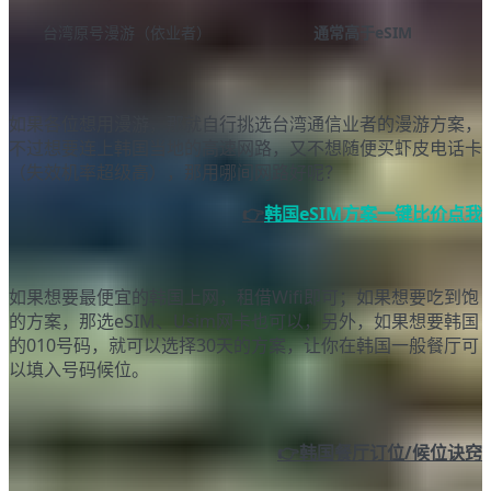
台湾原号漫游（依业者）
通常高于eSIM
如果各位想用漫游，那就自行挑选台湾通信业者的漫游方案，
不过想要连上韩国当地的高速网路，又不想随便买虾皮电话卡
（失效机率超级高），那用哪间网路好呢？
👉
韩国eSIM方案一键比价点我
如果想要最便宜的韩国上网，租借Wifi即可；如果想要吃到饱
的方案，那选eSIM、Usim网卡也可以，另外，如果想要韩国
的010号码，就可以选择30天的方案，让你在韩国一般餐厅可
以填入号码候位。
👉韩国餐厅订位/候位诀窍