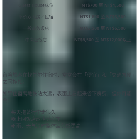
Guest House床位
NT$700 至 NT$1,500
平价双人房／民宿
NT$1,800 至 NT$3,500
一般商务饭店
NT$3,500 至 NT$6,500
中高级饭店
NT$6,500 至 NT$12,000以上
💡
小编经验谈
台湾旅客在找首尔住宿时，常常会在「便宜」和「交通方便」
之间挣扎。
如果住宿离地铁站太远，表面上看起来省下房费，但你可能
会：
每天拖著行李走很久
晚上回饭店改搭计程车
下雨、天气冷时整体疲劳感更高