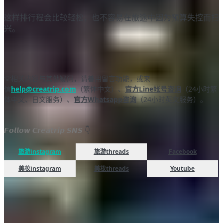
这样排行程会比较轻松，也不容易在旅途中因为预算失控而扫
兴。
💡相关内容与其他疑问，请善用留言功能，或来
信
help@creatrip.com
（繁体中文）、
官方Line帐号咨询
（24小时繁
体中文、日文服务）、
官方Whatsapp咨询
（24小时英文服务）。
𝙁𝙤𝙡𝙡𝙤𝙬 𝘾𝙧𝙚𝙖𝙩𝙧𝙞𝙥 𝙎𝙉𝙎
👇
旅游instagram
旅游threads
Facebook
美妆instagram
美妆threads
Youtube
FAQ
由 AI 生成