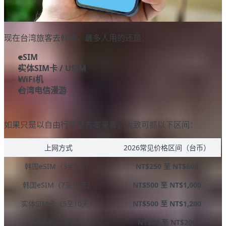
现在台湾旅客去韩国，最多人用的还是：
eSIM
实体SIM卡 / USIM
WiFi机
台湾电信漫游
如果只是以自由行常见方案来看，大致可抓以下区间：
上网方式
2026常见价格区间（台币）
韩国eSIM（3至5天）
NT$250 至 NT$600
韩国eSIM（7至10天）
NT$500 至 NT$1,000
实体SIM卡（5至10天）
NT$500 至 NT$1,200
WiFi机（每日）
NT$80 至 NT$200