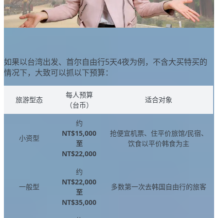
如果以台湾出发、首尔自由行5天4夜为例，不含大买特买的
情况下，大致可以抓以下预算：
每人预算
旅游型态
适合对象
（台币）
约
NT$15,000
抢便宜机票、住平价旅馆/民宿、
小资型
至
饮食以平价韩食为主
NT$22,000
约
NT$22,000
一般型
多数第一次去韩国自由行的旅客
至
NT$35,000