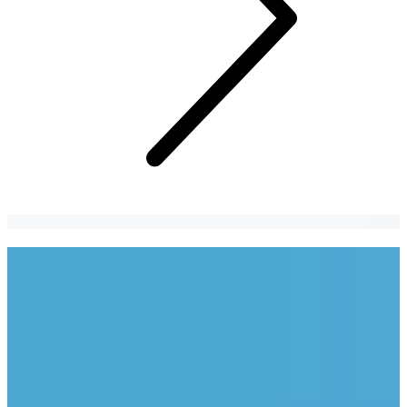
2026韩国旅游要带多少钱？首尔自由行5
天4夜花费分项一次看
台湾人安排韩国自由行最常问的问题！来韩国要带多少钱？小
编来告诉你2026韩国最新物价！
Jeongyeong Yeo