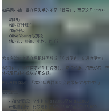
小编觉得2026年去韩国最容易超支的是什么？
如果问小编，最容易失手的不是「餐费」，而是这几个地方：
咖啡厅
临时搭计程车
住宿升级
Olive Young与药妆
地下街、服饰、小物、伴手礼
尤其台湾旅客很容易把韩国想成「吃饭便宜、交通也便宜」，
但实际上，现在首尔若想住得方便、吃得舒服、拍照好看，整
体花费已经不像以前那么低。
所以如果你问：「2026年去韩国到底要带多少钱才够？」
答案会是：
小资省著玩
：至少抓
NT$18,000至NT$22,000
一般自由行
：比较建议抓
NT$25,000至NT$35,000