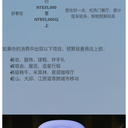
约
NT$35,000
想住好一点、吃热门餐厅、搭计
舒奢型
至
程车较多、购物预算较高
NT$55,000以
上
如果你的消费中出现以下项目，预算就要再往上抓：
美妆、服饰、球鞋、伴手礼
演唱会、展览、追星行程
高级韩牛、米其林、景观咖啡厅
釜山、大邱、江原道等跨城市移动
韩国机票大概多少钱？