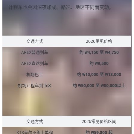
计程车也会因深夜加成、路况、地区不同而变动。
机场到首尔市区多少钱？
交通方式
2026常见价格
AREX普通列车
约 ₩4,150 至 ₩4,750
AREX直达列车
约 ₩9,500
机场巴士
约 ₩10,000 至 ₩18,000
机场计程车到市区
约 ₩50,000 至 ₩80,000以上
韩国长途移动多少钱？
交通方式
2026常见价格区间
KTX首尔→釜山单程
约 ₩59,800 起