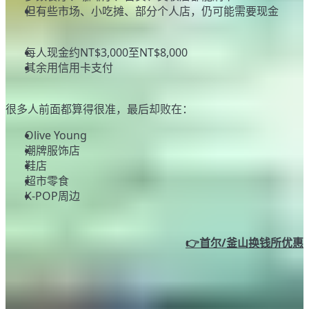
但有些市场、小吃摊、部分个人店，仍可能需要现金
2. 现金可以先抓这个区间
每人现金约NT$3,000至NT$8,000
其余用信用卡支付
3. 不要忘了预留购物预算
很多人前面都算得很准，最后却败在：
Olive Young
潮牌服饰店
鞋店
超市零食
K-POP周边
👉首尔/釜山换钱所优惠