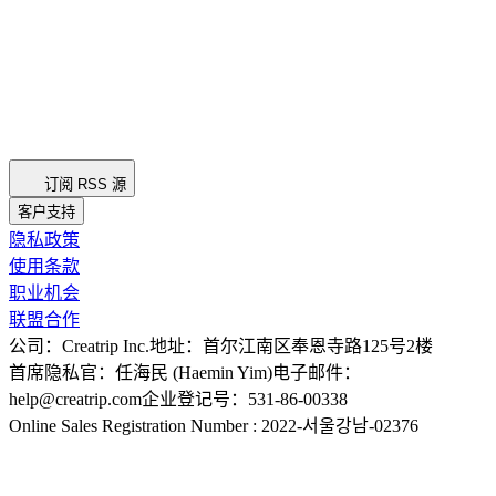
订阅 RSS 源
客户支持
隐私政策
使用条款
职业机会
联盟合作
公司：Creatrip Inc.
地址：首尔江南区奉恩寺路125号2楼
首席隐私官：任海民 (Haemin Yim)
电子邮件：
help@creatrip.com
企业登记号：531-86-00338
Online Sales Registration Number : 2022-서울강남-02376