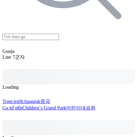
Gunja
Line 7
군자
Loading
Trạm trước
Junggok
중곡
Ga kế tiếp
Children`s Grand Park
어린이대공원