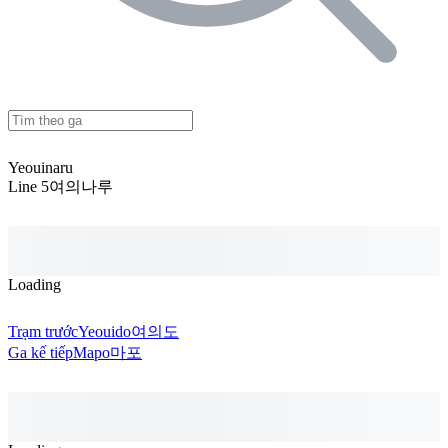
Yeouinaru
Line 5
여의나루
Loading
Trạm trước
Yeouido
여의도
Ga kế tiếp
Mapo
마포