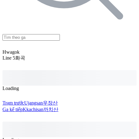
Hwagok
Line 5
화곡
Loading
Trạm trước
Ujangsan
우장산
Ga kế tiếp
Kkachisan
까치산