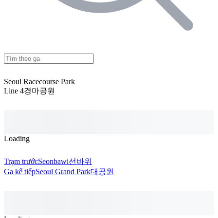
Seoul Racecourse Park
Line 4
경마공원
Loading
Trạm trước
Seonbawi
선바위
Ga kế tiếp
Seoul Grand Park
대공원