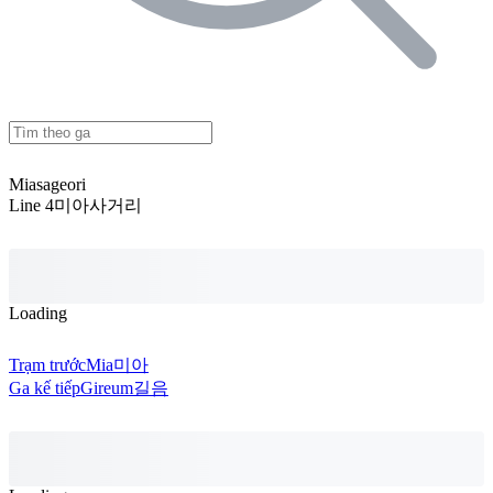
Miasageori
Line 4
미아사거리
Loading
Trạm trước
Mia
미아
Ga kế tiếp
Gireum
길음