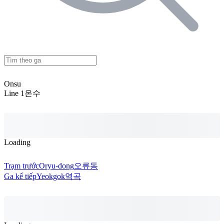
Onsu
Line 1
온수
Loading
Trạm trước
Oryu-dong
오류동
Ga kế tiếp
Yeokgok
역곡