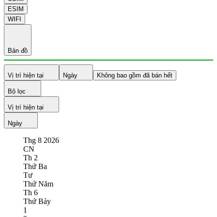
ESIM
WIFI
Bản đồ
Vị trí hiện tại
Ngày
Không bao gồm đã bán hết
Bộ lọc
Vị trí hiện tại
Ngày
Thg 8
2026
CN
Th 2
Thứ Ba
Tư
Thứ Năm
Th 6
Thứ Bảy
1