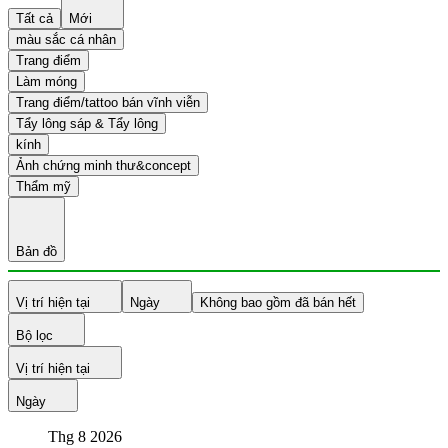
Tất cả
Mới
màu sắc cá nhân
Trang điểm
Làm móng
Trang điểm/tattoo bán vĩnh viễn
Tẩy lông sáp & Tẩy lông
kính
Ảnh chứng minh thư&concept
Thẩm mỹ
Bản đồ
Vị trí hiện tại
Ngày
Không bao gồm đã bán hết
Bộ lọc
Vị trí hiện tại
Ngày
Thg 8
2026