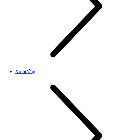
Xu hướng