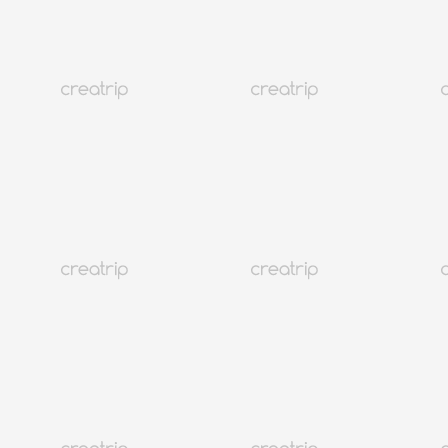
Du lịch
Lưu trú
Xu hướng
Ngôn ngữ