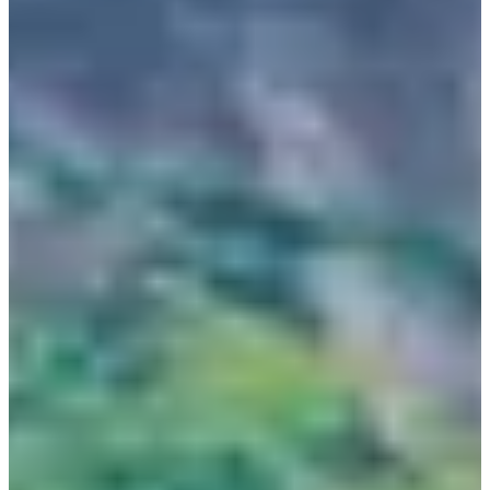
Yeongjusan, có nghĩa là "ngọn núi đủ cao để kéo thiên hà", núi
Hallasan được các nhà khoa học biết đến rộng rãi nhờ giá trị địa
chất của nó. Nơi đây được chỉ định là công viên quốc gia vào
năm 1970, có 368 đỉnh ký sinh được gọi là "oreum" (tiếng Jeju
có nghĩa là đỉnh) xung quanh ngọn núi chính.
Hallasan nằm ở cực Nam của Hàn Quốc với độ cao 1,950m so
với mực nước biển, là một trong 3 ngọn núi linh hồn của Hàn
Quốc và là ngon núi cao nhất xứ sở kimchi. Vào mùa xuân, hè
nơi đây tràn ngập hoa và sắc xanh tươi mát. Thu đến, ngọn núi
này khoác lên màu lá vàng, đỏ rực rỡ. Sang đông, nơi đây được
phủ một màu tuyết trắng cực ấn tượng.
Nếu có cơ hội bạn có
thể tham gia các tour leo núi để chinh phục đỉnh Hallasan nha!
Động Manjanggul