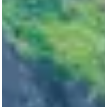
Địa chỉ: 182, Manjanggul-gil, Jeju-si, Jeju-do (제주특별자
치도 제주시 구좌읍 만장굴길 182)
Manjanggul là địa điểm đáng đến tiếp theo của Jeju. Hang động
này nằm ở Gimnyeong-ri, Jeju, là một phần của hệ thống động
Geomunoreum. Động Manjanggul dài khoảng 7,400 mét, với
chiều cao tối đa 25 mét và chiều rộng 18 mét. Điều này khiến
nơi đây trở thành một trong những động dung nham lớn nhất
thế giới. Manjanggul có giá trị lớn đối với các nghiên cứu khoa
học và bảo tồn.
Phần lớn hang động đã bị đóng cửa, chỉ có 1 km mở cửa cho
khách du lịch. Trong khu vực mở cửa này, du khách có thể
chiêm ngưỡng nhiều đặc điểm địa hình hang động dung nhan.
Trong số này, cột đá cao 7,6 mét ở đây được ghi nhận là lớn
nhất thế giới.