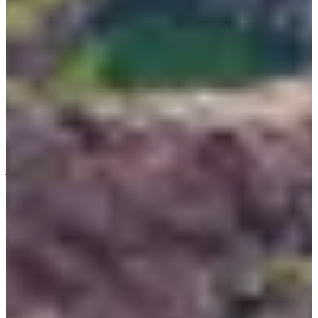
주시 삼양고수물길 1)
Nằm cách bờ biển phía đông bắc của đảo Jeju 3,8 km, đảo Udo
được đặt tên vì nó giống một con bò đang nằm cũng là địa
điểm được yêu thích bởi du khách khi đến đảo Jeju. Con người
đã xuất hiện ở đảo Udo từ thời Joseon, hầu hết sống bằng nghề
nông hoặc đánh cá. Hòn đảo xinh đẹp này có đất đai màu mỡ,
nhiều hải sản và các danh lam thắng cảnh. Có nhiều người nói
nơi đây là phiên bản thu nhỏ của đảo Jeju.
Tại điểm cao nhất của hòn đảo, đỉnh Udobong (cao 132 mét),
bạn có thể nhìn thấy toàn cảnh hòn đảo cũng như Seongsan
Ilchulbong. Ngoài ra nếu đến Udo, nhớ ghé qua bãi biển
Rhodolith với bãi cát trắng cùng màu nước lục bảo thường
xuyên xuất hiện trong các bộ phim Hàn Quốc. Đảo Udo còn có
1 khu vườn tên là
vườn Udo
với những cánh đồng hoa tuyệt
đẹp đó.