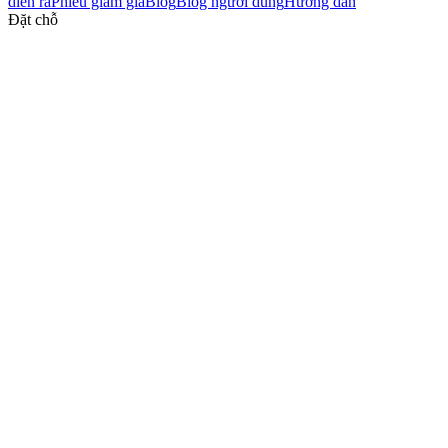
diễn ra
Phiếu giảm giá
Blog
Blog người dùng
Hướng dẫn
Đặt chỗ