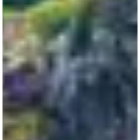
và khêu gợi theo những góc nhìn cực dí dỏm. Hai mươi nghệ sĩ,
chủ yếu là sinh viên tốt nghiệp khoa nghệ thuật Đại học Hongik,
đã tham gia vào việc tạo nên hơn 140 tác phẩm trong công
viên này.
KTO
Thường mất 30-40 phút để khám phá hết công viên này. Jeju
Love Land là điểm tham quan độc đáo chỉ dành cho người lớn,
nhằm mục đích giáo dục và giải trí.
Đảo Udo
Địa chỉ: 153, Udo-ro, Jeju-si, Jeju-do (제주특별자치도 제