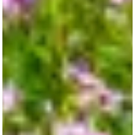
Creatrip qua email
help@creatrip.com
. Hẹn gặp lại các bạn tại
các bài viết sau! Theo dõi Creatrip để nhận được những thông
tin mới nhất nhé!
Instagram: creatrip.vn
Fb: Creatrip: Tổng hợp thông tin Hàn Quốc
TikTok: creatripvietnam
FAQ
Tạo bởi AI
Hallasan địa chỉ ở đâu?
Địa chỉ: 2070-61, 1100-ro, Jeju-si, Jeju-do (제주
특별자치도 제주시 1100로 2070-61). Núi Hallasan cao 1,950m và có
368 đỉnh 'oreum' xung quanh.
Manjanggul chiều dài bao nhiêu?
Động Manjanggul dài khoảng 7,400
mét, cao tối đa 25 mét và rộng 18 mét; chỉ 1 km mở cửa cho khách.
Hyeopjae bãi biển ở địa chỉ nào?
Địa chỉ: 329-10, Hallim-ro, Jeju-si,
Jeju-do (제주특별자치도 제주시 한림읍 한림로 329-10). Bãi biển dài
khoảng 200m, nằm cách trung tâm Jeju khoảng 32 km về phía Tây.
Seongsan Ilchulbong leo mất bao lâu?
Miệng núi có đường kính khoảng
600 mét, sâu 90 mét; leo lên đỉnh mất khoảng 30 phút. Địa chỉ: 284-12,
Ilchul-ro, Seogwipo-si, Jeju-do.
Udo cách bờ biển bao xa?
Đảo Udo nằm cách bờ biển phía đông bắc