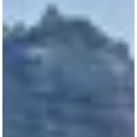
Xin chào! Chúng mình là
Creatrip
! Cùng khám phá Hàn Quốc
với chúng mình nhé!
Đảo Jeju, viên ngọc quý của Hàn Quốc, thu hút hàng triệu du
khách mỗi năm bởi vẻ đẹp thiên nhiên hùng vĩ và nhiều nết văn
hóa độc đáo. Nằm ở phía nam bán đảo Hàn Quốc, Jeju không
chỉ là một điểm đến lý tưởng cho những ai yêu thích thiên nhiên
mà còn là nơi lý tưởng để khám phá lịch sử, văn hóa và thưởng
thức ẩm thực độc đáo. Dưới đây là 10 địa điểm bạn không thể
bỏ qua khi du lịch đảo Jeju, Hàn Quốc nha.
Núi Hallasan
Địa chỉ: 2070-61, 1100-ro, Jeju-si, Jeju-do (제주특별자
치도 제주시 1100로 2070-61)
Núi Hallasan sừng sững kiêu hãnh ở trung tâm đảo Jeju và có lẽ
là địa danh nổi tiếng nhất của hòn đảo này. Còn được gọi là núi