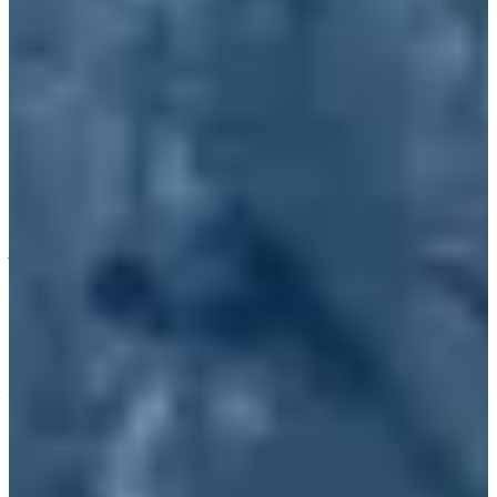
Bãi biển Hyeopjae
Địa chỉ: 329-10, Hallim-ro, Jeju-si, Jeju-do (제주특별자
치도 제주시 한림읍 한림로 329-10)
Bãi biển Hyeopjae là một trong những bãi biển nổi tiếng nhất tại
Jeju, nổi bật với cát trắng mịn và nước biển trong xanh. Bãi biển
này dài khoảng 200m, nằm cách trung tâm thành phố Jeju
khoảng 32 km về phía Tây và gần Công viên Hallim.
Tại đây có nhiều tiện nghi, bao gồm khu cắm trại trong rừng
thông, phòng thay đồ, buồng tắm vòi sen, phòng vệ sinh,... để
du khách không gặp bất tiện trong quá trình vui chơi. Bãi biển
này cũng gần các điểm tham quan như Công viên Hallim, Vách