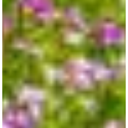
núi thường có mây bao quanh. Các sườn trên của núi có điều
kiện khí hậu riêng biệt và được bảo vệ vì giá trị nghiên cứu thực
vật.
Dưới chân núi, vào tầm tháng 4 - tháng 5 sẽ là thời điểm mà
các cánh đổng hoa cải vàng nở rộ. Bạn có thể chiêm ngưỡng
khung cảnh biển xanh và hoa cải vàng hoà làm một.
Trên đây là 10 điểm đến nổi tiếng ở đảo Jeju.
Nếu bạn có dự
định đi du lịch Jeju, hãy tham khảo cả
các quán cafe siêu đẹp
ở Jeju
cũng như
những trải nghiệm nhất định nên thử ở Jeju
nha!
Ngoài ra bạn có thể xem thêm các
thông tin du lịch Hàn
hữu
ích mà Creatrip đã tổng hợp chuẩn bị cho chuyến đi sắp tới.
Hy vọng bài viết này đã mang đến thông tin hữu ích cho bạn.
Nếu có bất kỳ câu hỏi gì, hãy để lại bình luận hoặc liên hệ với