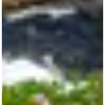
Bãi biển Hamdeok
Địa chỉ: 519-10, Johamhaean-ro, Jeju-si, Jeju-do (제주특
별자치도 제주시 조천읍 조함해안로 519-10)
Đảo Jeju nổi tiếng với những bãi biển đẹp và Hamdeok là 1
trong những bãi biển được yêu thích nhất Jeju. Bãi biển
Hamdeok nằm dọc theo Đường mòn Jeju Olle số 19, cách Sân
bay Quốc tế Jeju chỉ 20 km, bãi biển này nổi tiếng với phong
cảnh tuyệt vời với làn nước trong xanh như ngọc bích, những
cây cọ cao và bờ cát trắng.
Đây được coi là một trong ba bãi biển đẹp nhất của Jeju. Ở cuối