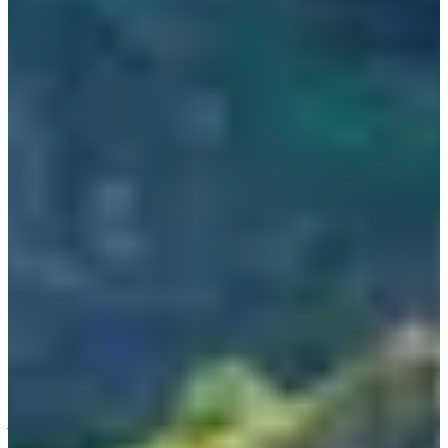
Miệng núi lửa trên đỉnh có đường kính khoảng 600 mét và sâu
90 mét. Để leo lên đến đỉnh, sẽ mất khoảng 30 phút. Đường
lên đỉnh được quản lý tốt nên bạn có thể dễ dàng đi lên đến
đỉnh nha. Rất nhiều người thường đến Songsan Ilchulbong để
ngắm mặt trời mọc vào dịp năm mới đó.
Jeju Love Land
KTO
Địa chỉ: 2894-72, 1100-ro, Jeju-si, Jeju-do (제주특별자
치도 제주시 1100로 2894-72)
Jeju Love Land là một công viên chủ đề cực thú vị và nổi tiếng
của đảo Jeju. Công viên này được làm theo chủ đề sự gợi cảm