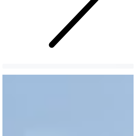
10 địa điểm du lịch đẹp ở đảo Jeju nhất
định nên đến khi du lịch Hàn Quốc
Du lịch Jeju thì nên tham quan ở đâu? Các địa điểm đáng đến nhất ở
đảo Jeju!
HiSunday
3 years
ago