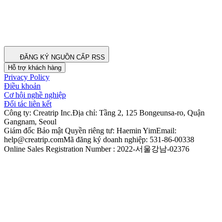
ĐĂNG KÝ NGUỒN CẤP RSS
Hỗ trợ khách hàng
Privacy Policy
Điều khoản
Cơ hội nghề nghiệp
Đối tác liên kết
Công ty: Creatrip Inc.
Địa chỉ: Tầng 2, 125 Bongeunsa-ro, Quận
Gangnam, Seoul
Giám đốc Bảo mật Quyền riêng tư: Haemin Yim
Email:
help@creatrip.com
Mã đăng ký doanh nghiệp: 531-86-00338
Online Sales Registration Number : 2022-서울강남-02376