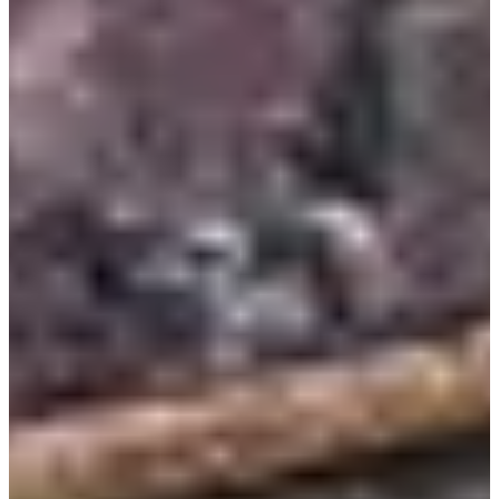
Bảo tàng Teddy Bear
Địa chỉ: 31, Jungmungwangwang-ro110beon-gil,
Seogwipo-si, Jeju-do (제주특별자치도 서귀포시 중문관
광로110번길 31)
Bảo tàng Teddy Bear nằm trong khu phức hợp Du lịch Jungmun
trên đảo Jeju, một trong những điểm thu hút khách du lịch chính
của Hàn Quốc. Đây là bảo tàng dành riêng cho gấu bông khai
trương vào tháng 4 năm 2001. Mặc dù có nhiều bảo tàng gấu
bông trên toàn thế giới, nhưng Bảo tàng gấu Teddy ở đảo Jeju
là một trong số ít bảo tàng gấu bông được tìm thấy ở Hàn
Quốc tự hào có bộ sưu tập gấu bông độc đáo để du khách
tham quan và chụp ảnh.
Bạn có thể mua
vé bảo tàng Teddy Bear
online để được giảm
giá nha!