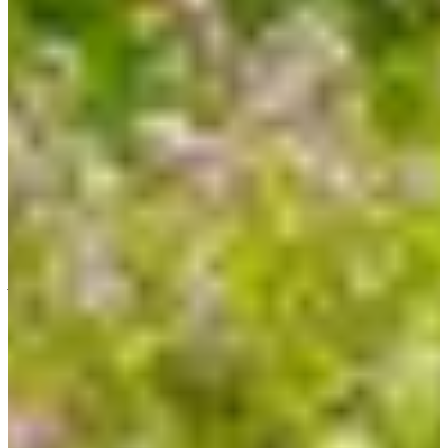
phía tây của bãi biển, có một cây cầu được xây dựng trên mặt
nước, ngoài ra còn có khu vực cỏ để picnic, đường đi bộ ven
biển,...
Vách đá Daepo Jusangjeolli
Địa chỉ: 36-30, Ieodo-ro, Seogwipo-si, Jeju-do (제주특
별자치도 서귀포시 이어도로 36-30)
Jusangjeolli là những cột đá xếp chồng lên nhau dọc theo bờ
biển và là một di tích văn hóa được chỉ định của đảo Jeju. Vách
đá Jusangjeolli được hình thành khi dung nham từ núi Hallasan
phun trào xuống biển Jungmun.
Chúng là những cột đá có hình khối lập phương hoặc hình lục