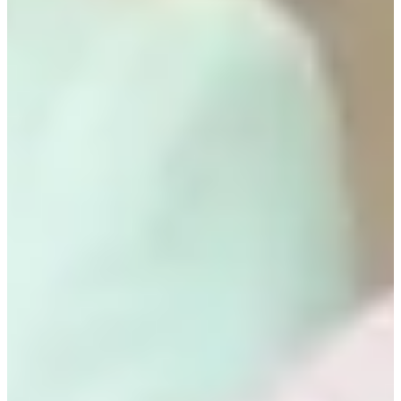
Lee Bo Young cũng tràn dầy hàng hiệu với những thương hiệu
nổi tiếng. Tuy nhiên phong cách của Lee Bo Young khác hẳn với
mợ cả. Khác như thế nào thì hãy cùng tìm hiểu nha!
1. Màu sắc tươi sáng hơn hẳn bà cả
Nếu Kim Seo Hyung luôn diện đồ tối màu, trung tính thì quần áo
của Lee Bo Young lại đầy màu sắc hơn nhiều. Tuy làm dâu nhà
tài phiệt và cần mặc những màu sắc khiêm tốn thì cô lại không
ngại khoác lên mình những item với màu sắc nổi bật.
Em áo hồng là sản phẩm của Valentino còn áo xanh là của
Loewe nhé
Nguồn: tvN
Vào 1 bữa tiệc gia đình, trong khi người khác mặc đồ đen thì 1
mình mợ út lại tự tin mặc màu cam chói loà nè
Do đó, tự tin