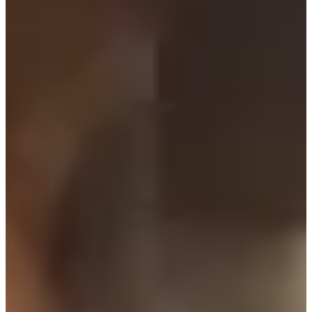
5 years
ago
Xin chào! Chúng mình là
Creatrip
! Cùng khám phá Hàn Quốc
với chúng mình nhé!
Mine, bộ phim Hàn Quốc đang rất được yêu thích của đài tvN,
không chỉ được chào đón nhiệt tình bởi nội dung cuộc sống
phức tạp của giới tài phiệt mà còn bởi tạo hình quá sang chảnh
của các nhân vật. Blackpink Lisa cũng là 1 fan cứng của bộ
phim này đó
Hôm nay cùng mình “mổ xẻ” thời trang của 2 nàng dâu đầy
quyền lực trong Mine và xem chúng mình có thể học tập được
gì từ phong cách của 2 nhân vật này nhé!
Thời trang của Kim Seo Hyung trong phim Mine
Kim Seo Hyung vào vai nàng dâu cả Jung Seo Hyun của nhà họ
Han. Cô nắm quyền lực, quán xuyến mọi việc trong nhà. Đằng
sau vẻ ngoài và phong thái hoàn hảo lại là nỗi đau của người