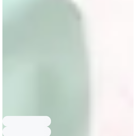
EENK, MAX MARA, Ports 1961, Valentino, Loewe, Gucci, ETRO,
CHLOÉ.
Phong cách Kim Seo Hyung đặc trưng?
Kim Seo Hyung mặc gam màu
đen, xám, xanh than và nhiều suit, đệm vai lớn, lụa mềm; ảnh minh
họa từ các thiết kế Alexander McQueen, BAU, DINT, Low Classic,
EENK, MAX MARA, Ports 1961.
Phong cách Lee Bo Young đặc trưng?
Lee Bo Young mặc màu tươi
sáng, hoạ tiết đa dạng, váy dài và vest phối khăn; trang phục gồm
Valentino, Loewe, Gucci, ETRO, CHLOÉ.
Ai là 2 nàng dâu Mine?
Hai nàng dâu là Kim Seo Hyung và Lee Bo
Young. Bài viết nhắc Kim Seo Hyung vai Jung Seo Hyun và Lee Bo
Young vai Seo Hee Soo, nguồn: tvN.
Thương hiệu trang phục nào xuất hiện?
Thương hiệu được nhắc gồm
Alexander McQueen, BAU by Bride And You, DINT, Low Classic,
EENK, MAX MARA, Ports 1961, Valentino, Loewe, Gucci, ETRO,
CHLOÉ.
Phong cách Kim Seo Hyung đặc trưng?
Kim Seo Hyung mặc gam màu
đen, xám, xanh than và nhiều suit, đệm vai lớn, lụa mềm; ảnh minh
họa từ các thiết kế Alexander McQueen, BAU, DINT, Low Classic,
EENK, MAX MARA, Ports 1961.
Phong cách Lee Bo Young đặc trưng?
Lee Bo Young mặc màu tươi
sáng, hoạ tiết đa dạng, váy dài và vest phối khăn; trang phục gồm
Valentino, Loewe, Gucci, ETRO, CHLOÉ.