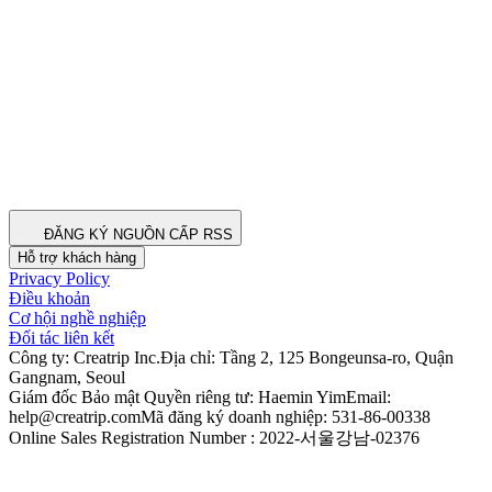
ĐĂNG KÝ NGUỒN CẤP RSS
Hỗ trợ khách hàng
Privacy Policy
Điều khoản
Cơ hội nghề nghiệp
Đối tác liên kết
Công ty: Creatrip Inc.
Địa chỉ: Tầng 2, 125 Bongeunsa-ro, Quận
Gangnam, Seoul
Giám đốc Bảo mật Quyền riêng tư: Haemin Yim
Email:
help@creatrip.com
Mã đăng ký doanh nghiệp: 531-86-00338
Online Sales Registration Number : 2022-서울강남-02376