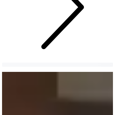
Thời trang sang chảnh của 2 nàng dâu
trong Mine, phim Hàn đang được yêu
thích
Kim Seo Hyung và Lee Bo Young đang rất được chú ý vì tạo hình
“chanh sả” trong bộ phim Hàn Quốc, Mine!
HannaVu