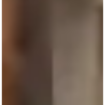
đàn bà với cuộc hôn nhân không hạnh phúc.
Kim Seo Hyun khiến người xem nhớ đến với hình ảnh 1 người
phụ nữ mạnh mẽ, gai góc với mái tóc đen ngắn và những bộ
trang phục mạnh mẽ nhưng vẫn sang trọng. Phong cách thời
trang của Kim Seo Hyun nhìn chung có những điểm sau đây:
1. Đệm vai lớn
Chỉ cần nhìn qua thôi cũng thấy gam màu chủ yếu mà Kim Seo
Hyung mặc trong Mine là màu trung tính. Đặc biệt, màu được
sử dụng nhiều nhất phải kể đến đen, xám, xanh than. Những
gam màu này giúp cho bả cả của Mine trông giản dị, thanh lịch
nhưng mạnh mẽ, đúng với tạo hình của nhân vật.
Nếu bạn để ý thì rất nhiều set trang phục của Kim Seo Hyun
đều có phần đêm vai lớn. Đệm vai mang lại hơi hướng cổ điển,
retro nhưng cũng rất cao cấp. Tuy nhiên áo với độn vai quá lớn