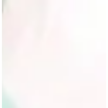
Khi xem Mine bạn sẽ thấy vào những dịp cần phô trượng quyền
lực thì Lee Bo Young cũng sẽ diện vest. Nếu Kim Seo Hyung
mang đế cảm giác mạnh mẽ, gai góc với suit thì Lee Bo Young
lại có gì đó bánh bèo hơn nhờ kết hợp với khăn và váy.
Cũng là suit đen những mợ út đã khéo léo kết hợp cùng áo cổ
cánh sen bản lớn bên trong, mang lại cảm giác trẻ trung và có
gì đó dễ thương. Chiếc áo blouse trắng bên trong mà cô mặc là
của CHLOÉ.
Hay như khi mặc váy với phần trển được thiết kế như vest thì cô
nàng cũng chọn những bộ cánh có thiết kế tay loe hoặc phần
thân dưới xoè để thêm phần nữ tính. Bạn nào thích mặc trang
trọng nhưng không quá cứng nhắc thì có thể học tập Lee Bo
Young!