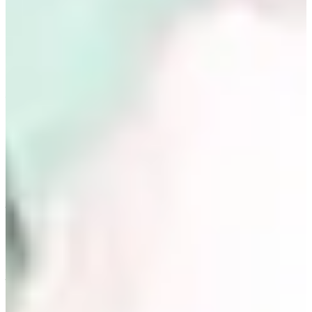
khoe các tính nha các bạn!
2. Trang phục với hoạ tiết đa dạng
1 đặc điểm nữa của trang phục trong phim Mine của Lee Bo
Young là rất nhiều áo, váy đều có hoạ tiết đa dạng. Đôi khi còn
khá “loè loẹt” nữa. Chiếc váy hoa văn to bên phải là của nhà
Valentino đó!
Tuy hoa văn nổi bật nhưng được thiết kế với kiểu dáng dài, cổ
đức khiến Lee Bo Young trở nên thanh lịch hơn rất nhiều. Những
chiếc váy như chiếc áo sơ mi dài với dây thắt eo thế này đang
rất hot ở Hàn Quốc đó nha! Dân công sở tha hồ diện đi làm nè!
Từ trái sang phải, đây là các thiết kế của Gucci, ETRO, Gucci.
3. Diện vest nhưng vẫn bánh bèo