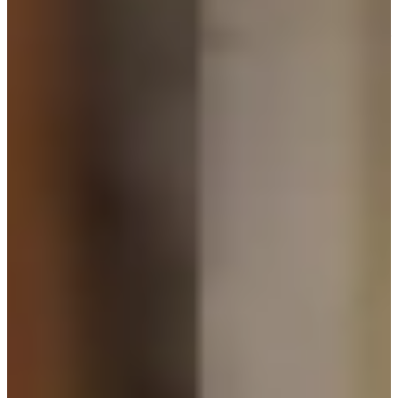
sẽ hợp với bạn nào có phần trên mảnh hơn là những ai có phần
trên dày. Ở ảnh trên, bên trái là chiếc blazer của Alexander
McQueen còn bên phải là đầm của BAU by Bride And You nha!
2. Menswear cá tính với suit
Với mái tóc đen luôn được chải chuốt gọn gàng cùng những bộ
suit đầy mạnh mẽ, Kim Seo Hyung đã được đặt biệt danh là
“soái tỷ”. Phong cách này khiến rất nhiều cô nàng yêu thích, đơn
giản là vì nó ngầu bá cháy. Từ trái sang phải, đây là những thiết
kế của DINT và Low Classic.
Ngoài đời, Kim Seo Hyung cũng rất hay mặc suit và nhiều người
nói rằng chị đại này có 1 vẻ đẹp phi giới tính, khiến ai cũng phải
rung động bởi thần thái quá đỉnh. Dù đi làm hay đi dự sự kiện thì