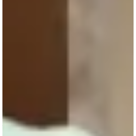
Nếu bạn. nào thích thời trang sang chảnh thì chắc chắn sẽ
không thể bỏ qua các item làm bằng lụa. Lụa mang đến cảm
giác mềm mại, nữ tính nhưng lại rất cao cấp.
Tuy nhiên 1 điểm trừ là mặc lụa khá dễ bị lộ người nên bạn có
thể chọn những item có dáng rộng 1 chút hoặc tham khảo đồ
làm từ chất liệu phi bóng. Chất liệu phi bóng dày hơn lụa nên
khả năng giấu người cũng tốt hơn đó!
Ở ảnh trên, bên trái là chiếc blouse lụa của MAX MARA còn
bên phải là set áo-váy lụa của Ports 1961 nha!
Thời trang của Lee Bo Young trong phim Mine
Trong bộ phim Hàn Quốc Mine, Lee Bo Young vào vai dâu út
Seo Hee Soo. Cũng giống như Kim Seo Hyung thì tủ đồ của