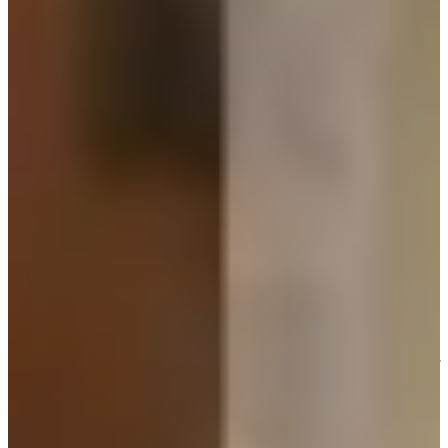
bạn cũng có thể học tập theo Kim Seo Hyung mặc những bộ
suit này nha
3. Đầm, áo với phần cổ cách điệu đầy đổ điển, thanh lịch
Đôi khi Kim Seo Hyung trong Mine cũng biến tấu phong cách
thời trang của mình 1 chút để không bị quá khô cứng. Đó là lý
do bạn sẽ thấy những chiếc váy, áo với màu sắc tươi sáng hơn
xuất hiện.
Bạn sẽ thấy những chiếc đầm, áo của cô thường có phần cổ
được cách điệu, tạo nên cảm giác vừa cổ điển, vừa sang chảnh.
Chiếc áo màu xanh này là 1 sản phẩm của EENK. Retro đang
trở lại nên bạn hoàn toàn có thể áp dụng những chiếc áo như
thế này vào cuộc sống đời thường nha!
4. Trang phục lụa mềm mại, sang chảnh