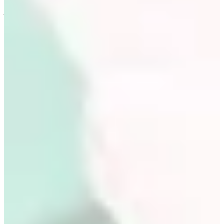
Trên đây là 1 vài nét về phong cách thời trang của 2 nàng dâu
quyền lực trong bộ phim Mine. Bạn có thấy ấn tượng với bộ đồ
nào không? Bạn có thể tham khảo thêm
phong cách công sở
được yêu thích từ các bộ phim Hàn
để mix đồ thêm đẹp nha!
Hy vọng bài viết này đã mang đến thông tin hữu ích cho bạn.
Nếu có bất kì câu hỏi gì, hãy để lại bình luận hoặc liên hệ với
Creatrip qua email
help@creatrip.com
. Hẹn gặp lại các bạn tại
các bài viết sau! Theo dõi Creatrip để nhận được những thông
tin mới nhất nhé!
Instagram: creatrip.vn
Fb: Creatrip: Tổng hợp thông tin Hàn Quốc
FAQ
Tạo bởi AI
Ai là 2 nàng dâu Mine?
Hai nàng dâu là Kim Seo Hyung và Lee Bo
Young. Bài viết nhắc Kim Seo Hyung vai Jung Seo Hyun và Lee Bo
Young vai Seo Hee Soo, nguồn: tvN.
Thương hiệu trang phục nào xuất hiện?
Thương hiệu được nhắc gồm
Alexander McQueen, BAU by Bride And You, DINT, Low Classic,