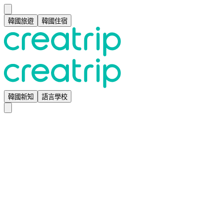
韓國旅遊
韓國住宿
韓國新知
語言學校