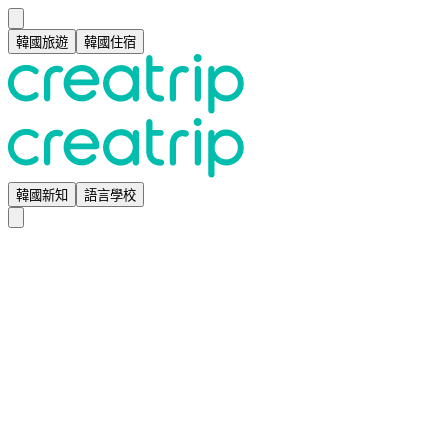
韓國旅遊
韓國住宿
韓國新知
語言學校