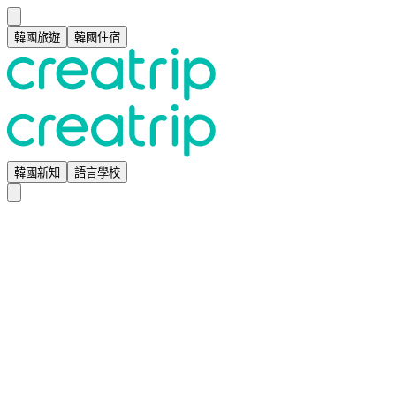
韓國旅遊
韓國住宿
韓國新知
語言學校