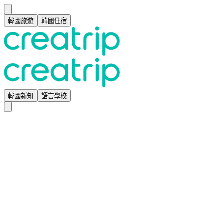
韓國旅遊
韓國住宿
韓國新知
語言學校