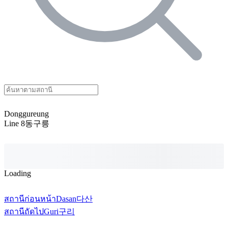
Donggureung
Line 8
동구릉
Loading
สถานีก่อนหน้า
Dasan
다산
สถานีถัดไป
Guri
구리