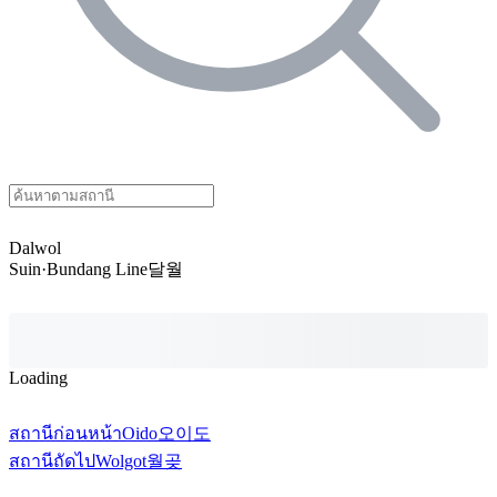
Dalwol
Suin·Bundang Line
달월
Loading
สถานีก่อนหน้า
Oido
오이도
สถานีถัดไป
Wolgot
월곶