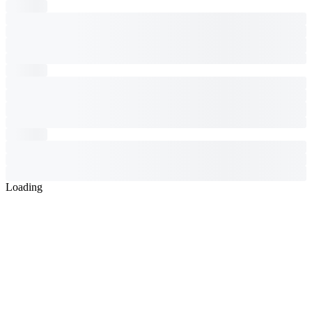
Loading