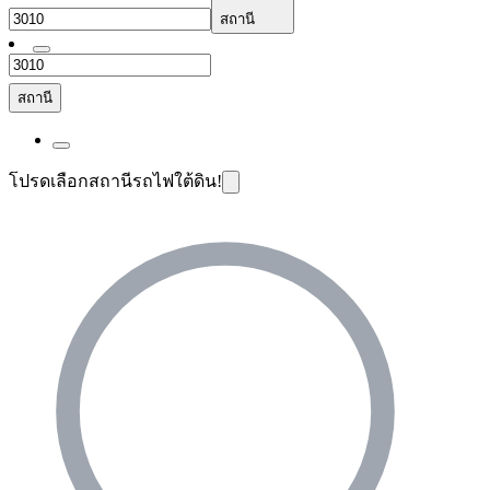
สถานี
สถานี
โปรดเลือกสถานีรถไฟใต้ดิน!