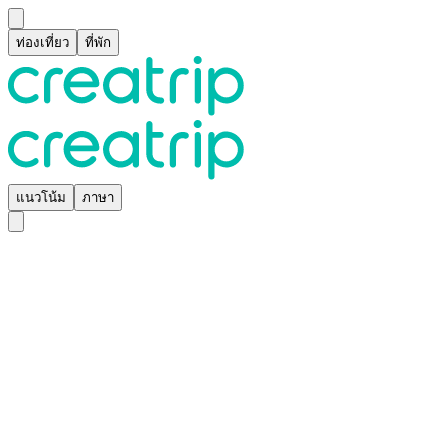
ท่องเที่ยว
ที่พัก
แนวโน้ม
ภาษา