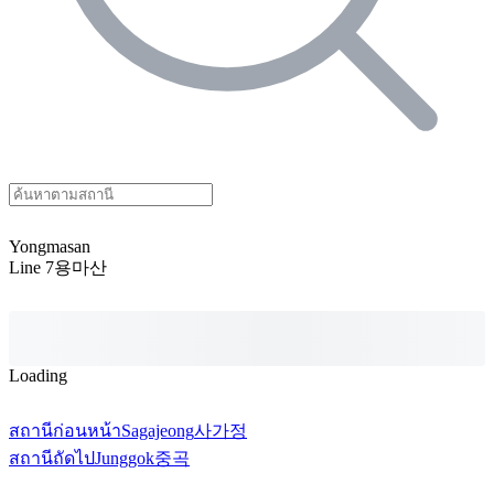
Yongmasan
Line 7
용마산
Loading
สถานีก่อนหน้า
Sagajeong
사가정
สถานีถัดไป
Junggok
중곡