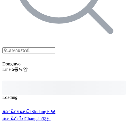
Dongmyo
Line 6
동묘앞
Loading
สถานีก่อนหน้า
Sindang
신당
สถานีถัดไป
Changsin
창신